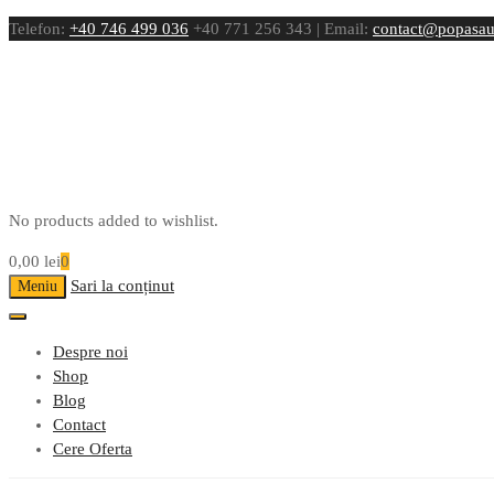
Telefon:
+40 746 499 036
+40 771 256 343 | Email:
contact@popasau
No products added to wishlist.
0,00
lei
0
Sari la conținut
Meniu
Despre noi
Shop
Blog
Contact
Cere Oferta