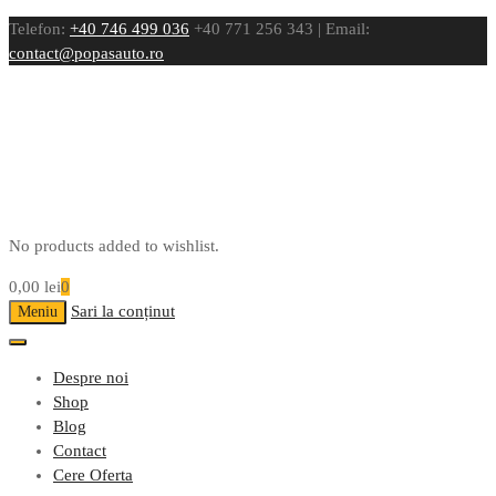
Telefon:
+40 746 499 036
+40 771 256 343 | Email:
contact@popasauto.ro
No products added to wishlist.
0,00
lei
0
Sari la conținut
Meniu
Despre noi
Shop
Blog
Contact
Cere Oferta