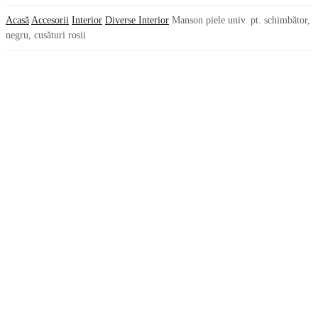
Acasă
Accesorii
Interior
Diverse Interior
Manson piele univ. pt. schimbător,
negru, cusături rosii