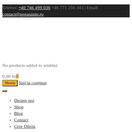
Telefon:
+40 746 499 036
+40 771 256 343 | Email:
contact@popasauto.ro
No products added to wishlist.
0,00
lei
0
Sari la conținut
Meniu
Despre noi
Shop
Blog
Contact
Cere Oferta