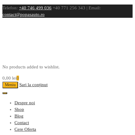
Telefon:
+40 746 499 036
+40 771 256 343 | Email:
contact@popasauto.ro
No products added to wishlist.
0,00
lei
0
Sari la conținut
Meniu
Despre noi
Shop
Blog
Contact
Cere Oferta