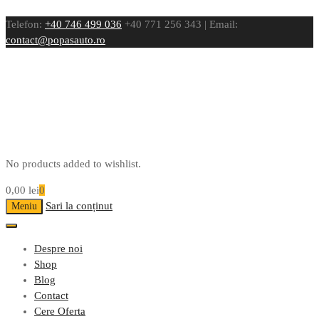
Telefon:
+40 746 499 036
+40 771 256 343 | Email:
contact@popasauto.ro
No products added to wishlist.
0,00
lei
0
Sari la conținut
Meniu
Despre noi
Shop
Blog
Contact
Cere Oferta