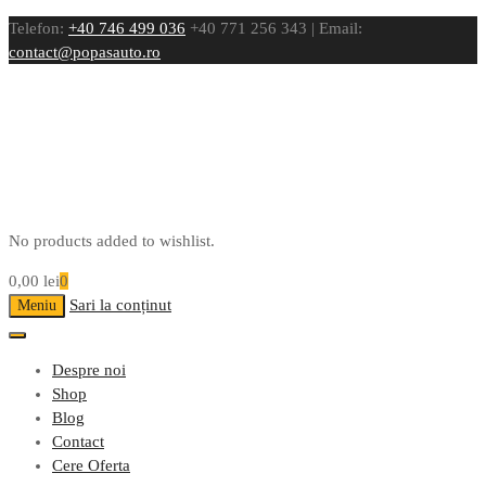
Telefon:
+40 746 499 036
+40 771 256 343 | Email:
contact@popasauto.ro
No products added to wishlist.
0,00
lei
0
Sari la conținut
Meniu
Despre noi
Shop
Blog
Contact
Cere Oferta