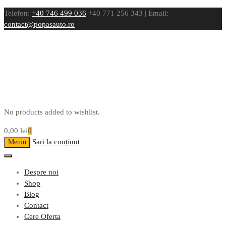
Telefon:
+40 746 499 036
+40 771 256 343 | Email:
contact@popasauto.ro
No products added to wishlist.
0,00
lei
0
Sari la conținut
Meniu
Despre noi
Shop
Blog
Contact
Cere Oferta