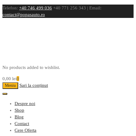
Telefon:
+40 746 499 036
+40 771 256 343 | Email:
contact@popasauto.ro
No products added to wishlist.
0,00
lei
0
Sari la conținut
Meniu
Despre noi
Shop
Blog
Contact
Cere Oferta