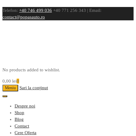
Telefon:
+40 746 499 036
+40 771 256 343 | Email:
contact@popasauto.ro
No products added to wishlist.
0,00
lei
0
Sari la conținut
Meniu
Despre noi
Shop
Blog
Contact
Cere Oferta