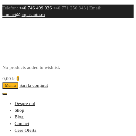
Telefon:
+40 746 499 036
+40 771 256 343 | Email:
contact@popasauto.ro
No products added to wishlist.
0,00
lei
0
Sari la conținut
Meniu
Despre noi
Shop
Blog
Contact
Cere Oferta