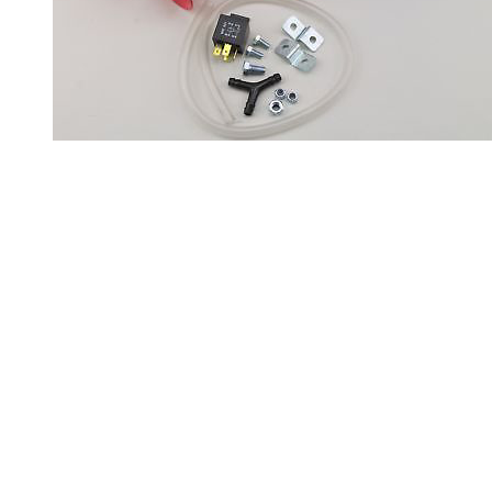
Claxon 2 Goarne Bosch
Set 2 Goarne
Producator: Bosch
232,00
lei
Cantitate Claxon 2 Goarne Bosch
Adaugă în coș
Add to Compare
Add to Wishlist