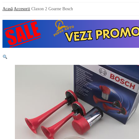
Acasă
Accesorii
Claxon 2 Goarne Bosch