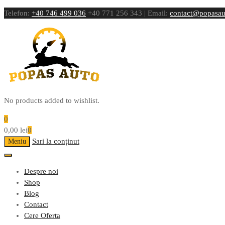
Telefon:
+40 746 499 036
+40 771 256 343 | Email:
contact@popasau
No products added to wishlist.
0
0,00
lei
0
Sari la conținut
Meniu
Despre noi
Shop
Blog
Contact
Cere Oferta