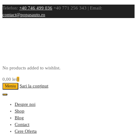
Telefon:
+40 746 499 036
+40 771 256 343 | Email:
contact@popasauto.ro
No products added to wishlist.
0,00
lei
0
Sari la conținut
Meniu
Despre noi
Shop
Blog
Contact
Cere Oferta