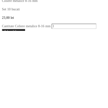
Coliere metalice 8-16 mm
Set 10 bucati
23,00
lei
Cantitate Coliere metalice 8-16 mm
Adaugă în coș
*stocul si pretul pot suferi modificari.
Add to Compare
Add to Wishlist
Share (0)
Total: 0
Total: 0
Descriere
Recenzii (0)
Descriere
Coliere metalice 8-16 mm
Otel tip
W1
Diamteru maxim
16.0 mm