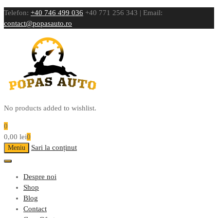
Telefon:
+40 746 499 036
+40 771 256 343 | Email:
contact@popasauto.ro
No products added to wishlist.
0
0,00
lei
0
Sari la conținut
Meniu
Despre noi
Shop
Blog
Contact