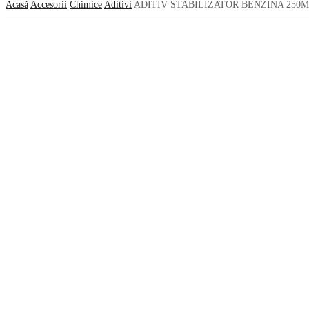
Acasă
Accesorii
Chimice
Aditivi
ADITIV STABILIZATOR BENZINA 250