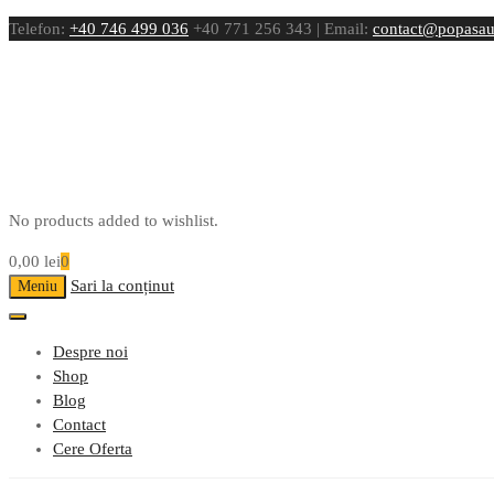
Telefon:
+40 746 499 036
+40 771 256 343 | Email:
contact@popasau
No products added to wishlist.
0,00
lei
0
Sari la conținut
Meniu
Despre noi
Shop
Blog
Contact
Cere Oferta