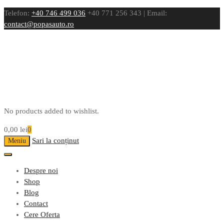
Telefon:
+40 746 499 036
+40 771 256 343 | Email:
contact@popasauto.ro
No products added to wishlist.
0,00
lei
0
Sari la conținut
Meniu
Despre noi
Shop
Blog
Contact
Cere Oferta