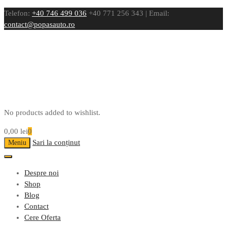
Telefon:
+40 746 499 036
+40 771 256 343 | Email:
contact@popasauto.ro
No products added to wishlist.
0,00
lei
0
Sari la conținut
Meniu
Despre noi
Shop
Blog
Contact
Cere Oferta