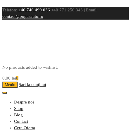
Telefon:
+40 746 499 036
+40 771 256 343 | Email:
contact@popasauto.ro
No products added to wishlist.
0,00
lei
0
Sari la conținut
Meniu
Despre noi
Shop
Blog
Contact
Cere Oferta