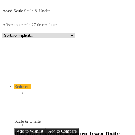
Acasă
Scule
Scule & Unelte
Afișez toate cele 27 de rezultate
Reduceri!
Scule & Unelte
Add to Wishlist
Add to Compare
Blocator distribuție pentru Iveco Daily,