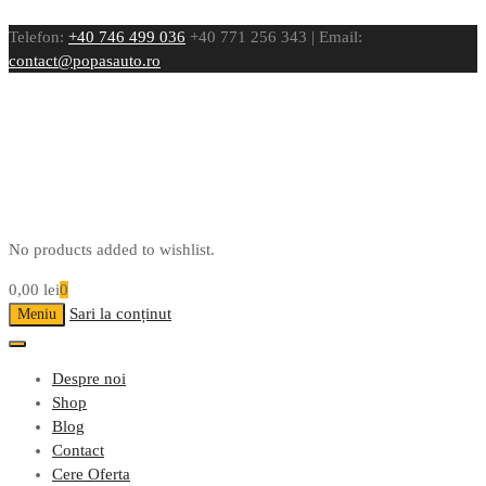
Telefon:
+40 746 499 036
+40 771 256 343 | Email:
contact@popasauto.ro
No products added to wishlist.
0,00
lei
0
Sari la conținut
Meniu
Despre noi
Shop
Blog
Contact
Cere Oferta