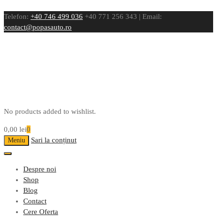
Telefon:
+40 746 499 036
+40 771 256 343 | Email:
contact@popasauto.ro
No products added to wishlist.
0,00
lei
0
Sari la conținut
Meniu
Despre noi
Shop
Blog
Contact
Cere Oferta