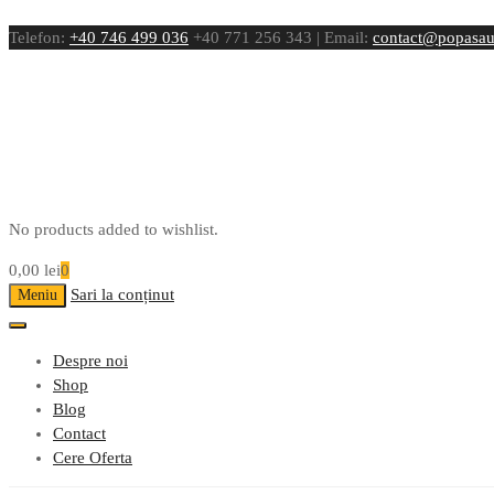
Telefon:
+40 746 499 036
+40 771 256 343 | Email:
contact@popasau
No products added to wishlist.
0,00
lei
0
Sari la conținut
Meniu
Despre noi
Shop
Blog
Contact
Cere Oferta