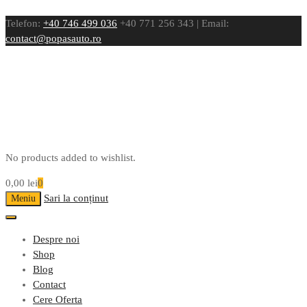
Telefon:
+40 746 499 036
+40 771 256 343 | Email:
contact@popasauto.ro
No products added to wishlist.
0,00
lei
0
Sari la conținut
Meniu
Despre noi
Shop
Blog
Contact
Cere Oferta