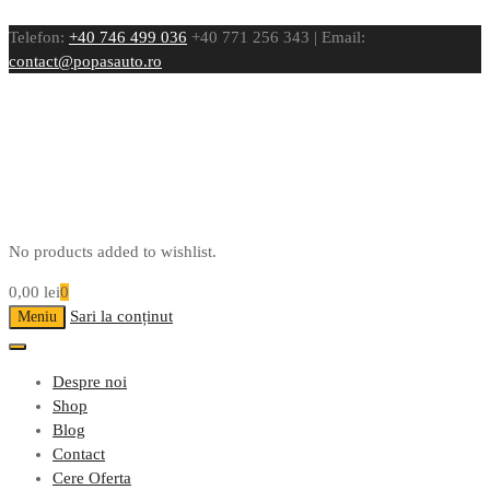
Telefon:
+40 746 499 036
+40 771 256 343 | Email:
contact@popasauto.ro
No products added to wishlist.
0,00
lei
0
Sari la conținut
Meniu
Despre noi
Shop
Blog
Contact
Cere Oferta