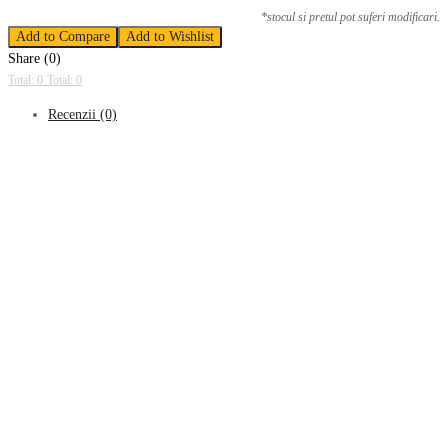
*stocul si pretul pot suferi modificari.
Add to Compare
Add to Wishlist
Share (0)
Total: 0
Total: 0
Recenzii (0)
Recenzii
Nu există recenzii până acum.
Fii primul care adaugi o recenzie la „Yala portbagaj Dacia Logan 2006-
2008”
Adresa ta de email nu va fi publicată.
Câmpurile obligatorii sunt marcate cu
*
Evaluarea ta
*
1
2
3
4
5
Recenzia ta
*