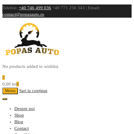
Telefon:
+40 746 499 036
+40 771 256 343 | Email:
contact@popasauto.ro
No products added to wishlist.
0
0,00
lei
0
Sari la conținut
Meniu
Despre noi
Shop
Blog
Contact