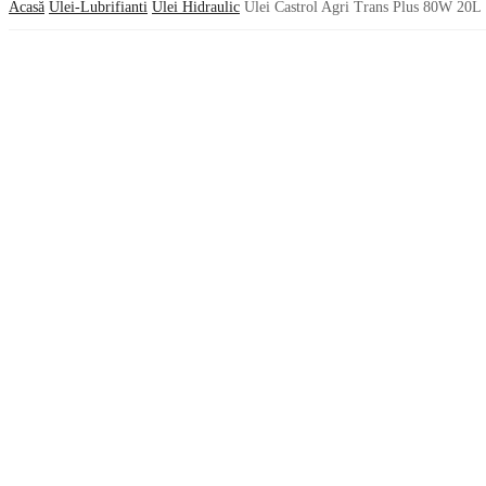
Acasă
Ulei-Lubrifianti
Ulei Hidraulic
Ulei Castrol Agri Trans Plus 80W 20L