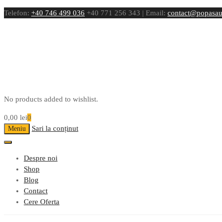
Telefon:
+40 746 499 036
+40 771 256 343 | Email:
contact@popasau
No products added to wishlist.
0,00
lei
0
Sari la conținut
Meniu
Despre noi
Shop
Blog
Contact
Cere Oferta