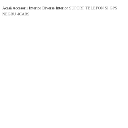
Acasă
Accesorii
Interior
Diverse Interior
SUPORT TELEFON SI GPS
NEGRU 4CARS