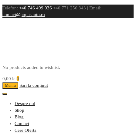
Telefon:
+40 746 499 036
+40 771 256 343 | Email:
contact@popasauto.ro
No products added to wishlist.
0,00
lei
0
Sari la conținut
Meniu
Despre noi
Shop
Blog
Contact
Cere Oferta