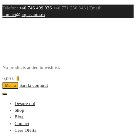
Telefon:
+40 746 499 036
+40 771 256 343 | Email:
contact@popasauto.ro
No products added to wishlist.
0,00
lei
0
Sari la conținut
Meniu
Despre noi
Shop
Blog
Contact
Cere Oferta