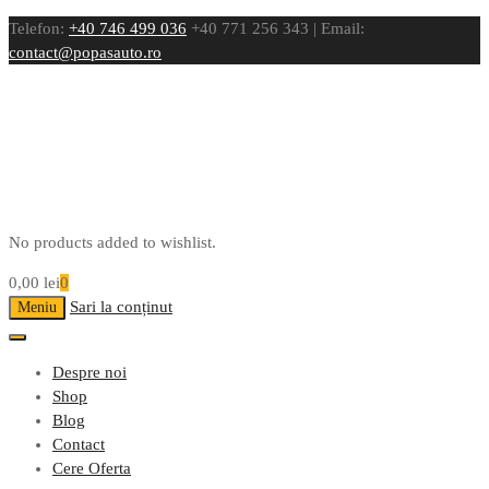
Telefon:
+40 746 499 036
+40 771 256 343 | Email:
contact@popasauto.ro
No products added to wishlist.
0,00
lei
0
Sari la conținut
Meniu
Despre noi
Shop
Blog
Contact
Cere Oferta