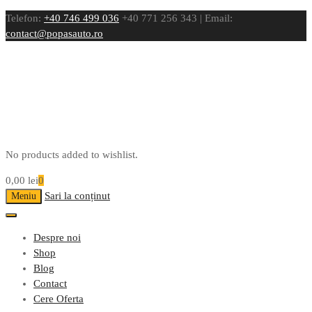
Telefon:
+40 746 499 036
+40 771 256 343 | Email:
contact@popasauto.ro
No products added to wishlist.
0,00
lei
0
Sari la conținut
Meniu
Despre noi
Shop
Blog
Contact
Cere Oferta