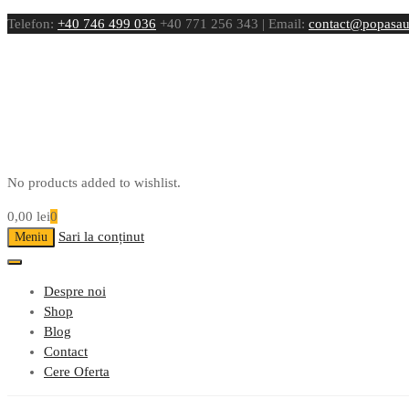
Telefon:
+40 746 499 036
+40 771 256 343 | Email:
contact@popasau
No products added to wishlist.
0,00
lei
0
Sari la conținut
Meniu
Despre noi
Shop
Blog
Contact
Cere Oferta