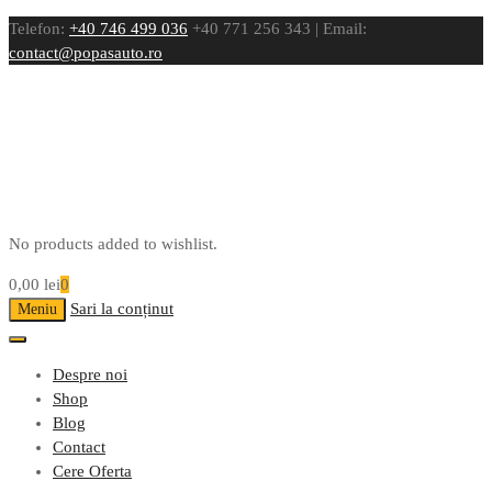
Telefon:
+40 746 499 036
+40 771 256 343 | Email:
contact@popasauto.ro
No products added to wishlist.
0,00
lei
0
Sari la conținut
Meniu
Despre noi
Shop
Blog
Contact
Cere Oferta