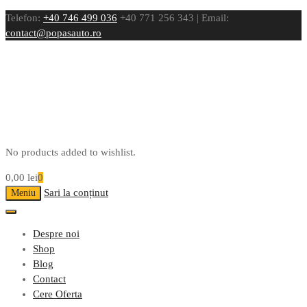
Telefon:
+40 746 499 036
+40 771 256 343 | Email:
contact@popasauto.ro
No products added to wishlist.
0,00
lei
0
Sari la conținut
Meniu
Despre noi
Shop
Blog
Contact
Cere Oferta