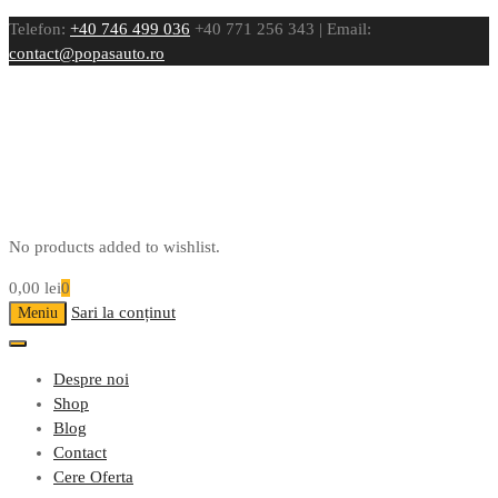
Telefon:
+40 746 499 036
+40 771 256 343 | Email:
contact@popasauto.ro
No products added to wishlist.
0,00
lei
0
Sari la conținut
Meniu
Despre noi
Shop
Blog
Contact
Cere Oferta