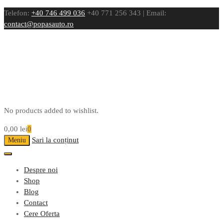
Telefon:
+40 746 499 036
+40 771 256 343 | Email:
contact@popasauto.ro
No products added to wishlist.
0,00
lei
0
Sari la conținut
Meniu
Despre noi
Shop
Blog
Contact
Cere Oferta