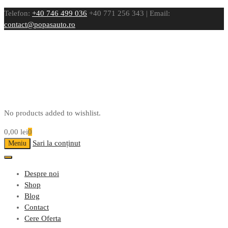
Telefon:
+40 746 499 036
+40 771 256 343 | Email:
contact@popasauto.ro
No products added to wishlist.
0,00
lei
0
Sari la conținut
Meniu
Despre noi
Shop
Blog
Contact
Cere Oferta