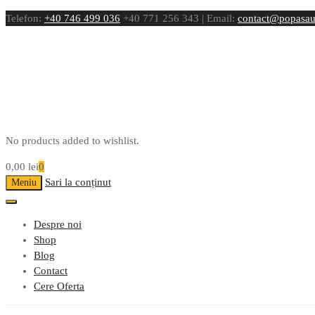
Telefon:
+40 746 499 036
+40 771 256 343 | Email:
contact@popasau
No products added to wishlist.
0,00
lei
0
Sari la conținut
Meniu
Despre noi
Shop
Blog
Contact
Cere Oferta