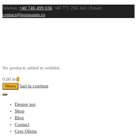
Telefon:
+40 746 499 036
+40 771 256 343 | Email:
contact@popasauto.ro
No products added to wishlist.
0,00
lei
0
Sari la conținut
Meniu
Despre noi
Shop
Blog
Contact
Cere Oferta