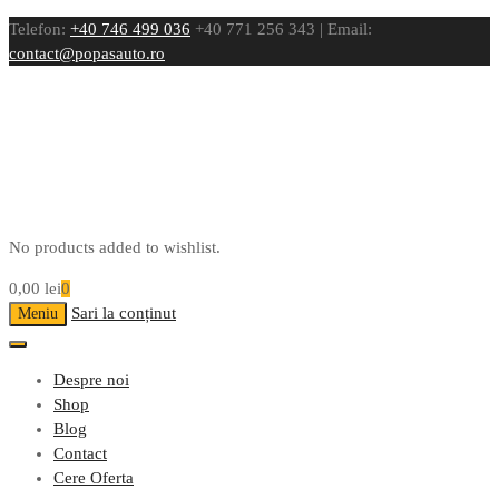
Telefon:
+40 746 499 036
+40 771 256 343 | Email:
contact@popasauto.ro
No products added to wishlist.
0,00
lei
0
Sari la conținut
Meniu
Despre noi
Shop
Blog
Contact
Cere Oferta