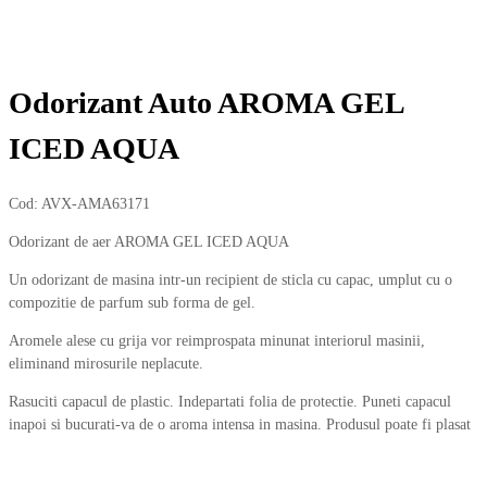
Odorizant Auto AROMA GEL
ICED AQUA
Cod:
AVX-AMA63171
Odorizant de aer AROMA GEL ICED AQUA
Un odorizant de masina intr-un recipient de sticla cu capac, umplut cu o
compozitie de parfum sub forma de gel.
Aromele alese cu grija vor reimprospata minunat interiorul masinii,
eliminand mirosurile neplacute.
Rasuciti capacul de plastic. Indepartati folia de protectie. Puneti capacul
inapoi si bucurati-va de o aroma intensa in masina. Produsul poate fi plasat
intr-un suport pentru pahare sau sub unul dintre scaunele din fata.
35,00
lei