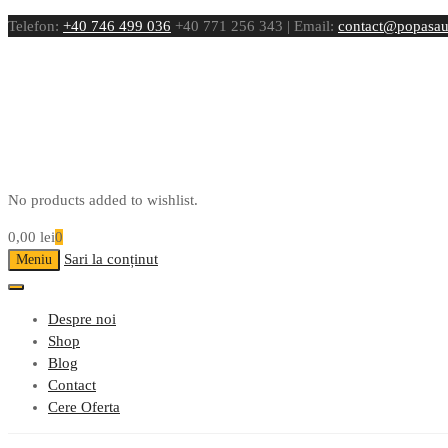
Telefon:
+40 746 499 036
+40 771 256 343 | Email:
contact@popasau
No products added to wishlist.
0,00
lei
0
Sari la conținut
Meniu
Despre noi
Shop
Blog
Contact
Cere Oferta