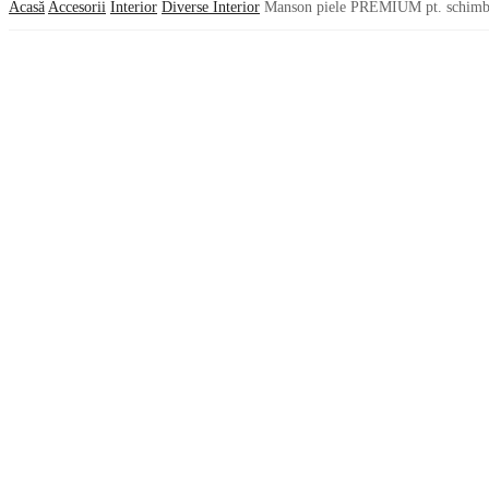
Acasă
Accesorii
Interior
Diverse Interior
Manson piele PREMIUM pt. schimbăto