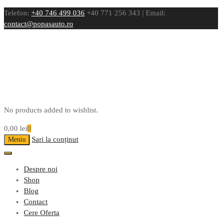
Telefon:
+40 746 499 036
+40 771 256 343 | Email:
contact@popasauto.ro
No products added to wishlist.
0,00
lei
0
Sari la conținut
Meniu
Despre noi
Shop
Blog
Contact
Cere Oferta