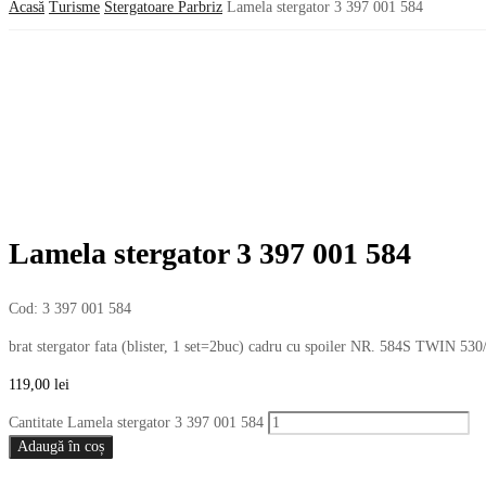
Acasă
Turisme
Stergatoare Parbriz
Lamela stergator 3 397 001 584
Lamela stergator 3 397 001 584
Cod:
3 397 001 584
brat stergator fata (blister, 1 set=2buc) cadru cu spoiler NR. 584S TWIN 5
119,00
lei
Cantitate Lamela stergator 3 397 001 584
Adaugă în coș