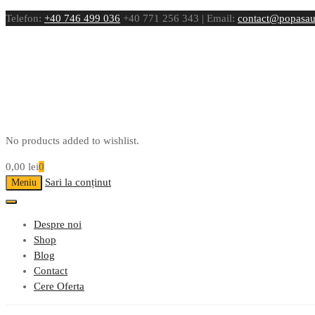
Telefon:
+40 746 499 036
+40 771 256 343 | Email:
contact@popasau
No products added to wishlist.
0,00
lei
0
Sari la conținut
Meniu
Despre noi
Shop
Blog
Contact
Cere Oferta