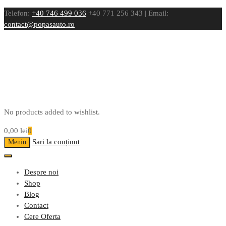
Telefon:
+40 746 499 036
+40 771 256 343 | Email:
contact@popasauto.ro
No products added to wishlist.
0,00
lei
0
Sari la conținut
Meniu
Despre noi
Shop
Blog
Contact
Cere Oferta