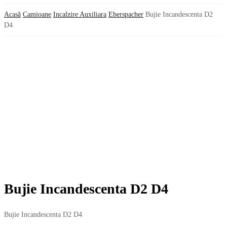
Acasă
Camioane
Incalzire Auxiliara
Eberspacher
Bujie Incandescenta D2
D4
Bujie Incandescenta D2 D4
Bujie Incandescenta D2 D4