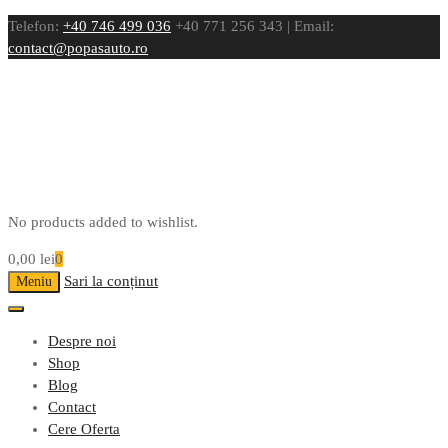
Telefon:
+40 746 499 036
+40 771 256 343 | Email:
contact@popasauto.ro
No products added to wishlist.
0,00
lei
0
Sari la conținut
Meniu
Despre noi
Shop
Blog
Contact
Cere Oferta