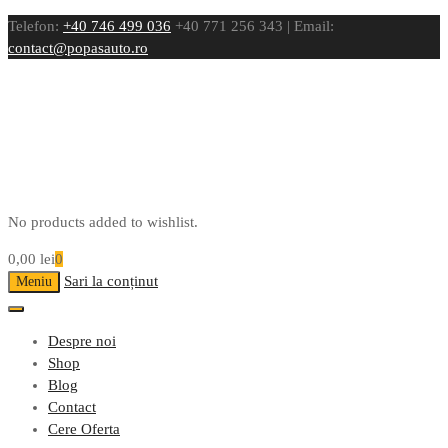
Telefon:
+40 746 499 036
+40 771 256 343 | Email:
contact@popasauto.ro
No products added to wishlist.
0,00
lei
0
Sari la conținut
Meniu
Despre noi
Shop
Blog
Contact
Cere Oferta