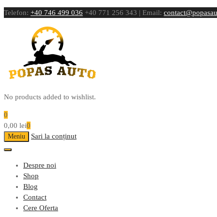
Telefon:
+40 746 499 036
+40 771 256 343 | Email:
contact@popasau
No products added to wishlist.
0
0,00
lei
0
Sari la conținut
Meniu
Despre noi
Shop
Blog
Contact
Cere Oferta