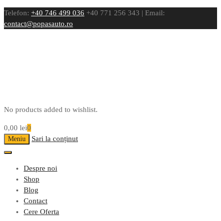
Telefon:
+40 746 499 036
+40 771 256 343 | Email:
contact@popasauto.ro
No products added to wishlist.
0,00
lei
0
Sari la conținut
Meniu
Despre noi
Shop
Blog
Contact
Cere Oferta