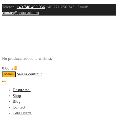
Telefon:
+40 746 499 036
+40 771 256 343 | Email:
contact@popasauto.ro
No products added to wishlist.
0,00
lei
0
Sari la conținut
Meniu
Despre noi
Shop
Blog
Contact
Cere Oferta