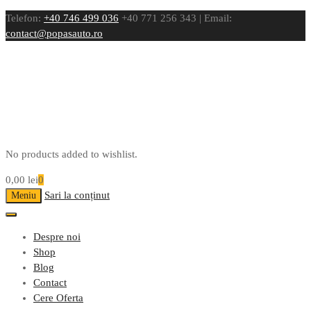
Telefon:
+40 746 499 036
+40 771 256 343 | Email:
contact@popasauto.ro
No products added to wishlist.
0,00
lei
0
Sari la conținut
Meniu
Despre noi
Shop
Blog
Contact
Cere Oferta