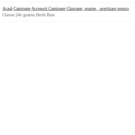
Acasă
Camioane
Accesorii Camioane
Claxoane, goarne , avertizare sonora
Claxon 24v goarna Herth Buss