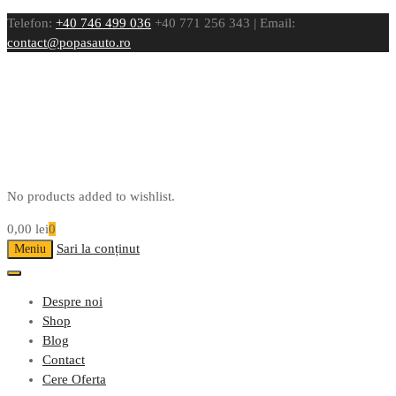
Telefon:
+40 746 499 036
+40 771 256 343 | Email:
contact@popasauto.ro
No products added to wishlist.
0,00
lei
0
Sari la conținut
Meniu
Despre noi
Shop
Blog
Contact
Cere Oferta