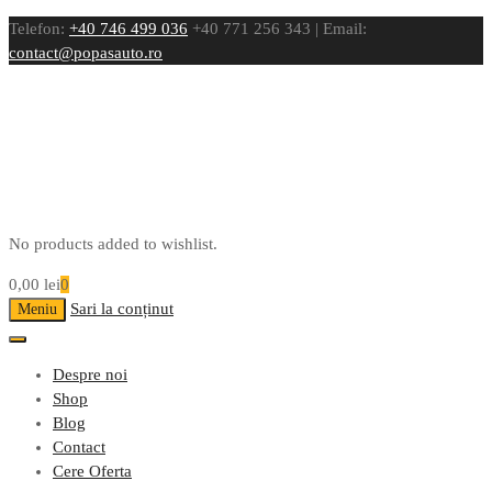
Telefon:
+40 746 499 036
+40 771 256 343 | Email:
contact@popasauto.ro
No products added to wishlist.
0,00
lei
0
Sari la conținut
Meniu
Despre noi
Shop
Blog
Contact
Cere Oferta