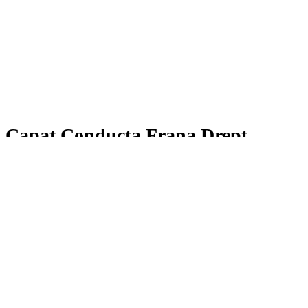
Capat Conducta Frana Drept
Capat Conducta Frana Drept
Producator:
Motorquality
47,00
lei
Cantitate Capat Conducta Frana Drept
Adaugă în coș
*stocul si pretul pot suferi modificari.
Add to Compare
Add to Wishlist
Share (0)