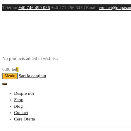
Telefon:
+40 746 499 036
+40 771 256 343 | Email:
contact@popasau
No products added to wishlist.
0,00
lei
0
Sari la conținut
Meniu
Despre noi
Shop
Blog
Contact
Cere Oferta