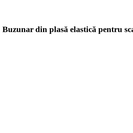
Buzunar din plasă elastică pentru sc
Buzunar din plasă elastică pentru scaunul din fată
47,00
lei
Add to Compare
Add to Wishlist
Share (0)
Total: 0
Total: 0
Recenzii (0)
Recenzii
Nu există recenzii până acum.
Fii primul care adaugi o recenzie la „Buzunar din plasă elastică pentru scaunu